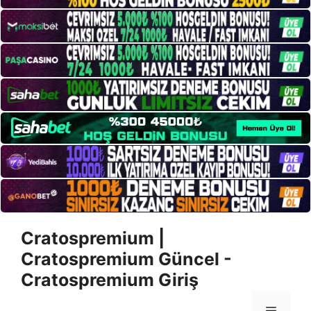
İçeriğe
Cratospremium |
atla
Cratospremium Güncel -
Cratospremium Giriş
Menü