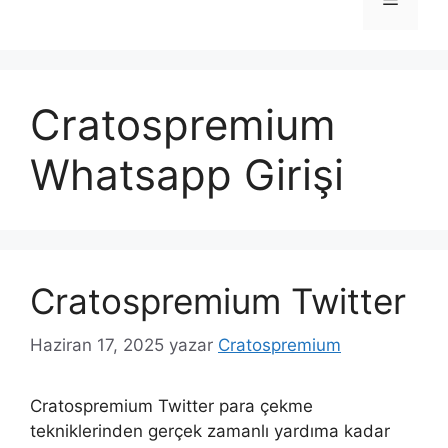
Cratospremium
Whatsapp Girişi
Cratospremium Twitter
Haziran 17, 2025
yazar
Cratospremium
Cratospremium Twitter para çekme
tekniklerinden gerçek zamanlı yardıma kadar