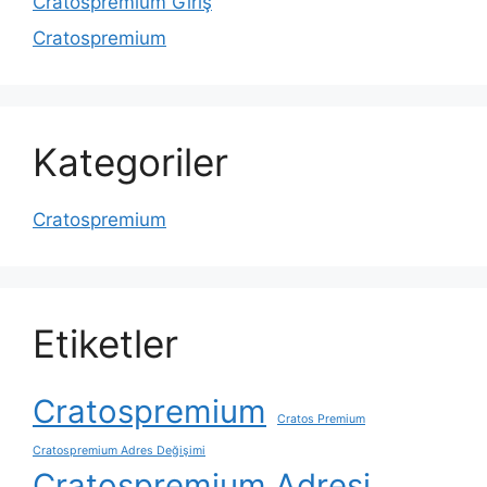
Cratospremium Giriş
Cratospremium
Kategoriler
Cratospremium
Etiketler
Cratospremium
Cratos Premium
Cratospremium Adres Değişimi
Cratospremium Adresi