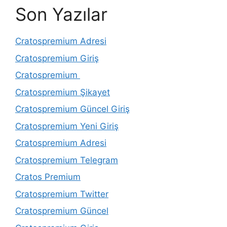
Son Yazılar
Cratospremium Adresi
Cratospremium Giriş
Cratospremium
Cratospremium Şikayet
Cratospremium Güncel Giriş
Cratospremium Yeni Giriş
Cratospremium Adresi
Cratospremium Telegram
Cratos Premium
Cratospremium Twitter
Cratospremium Güncel