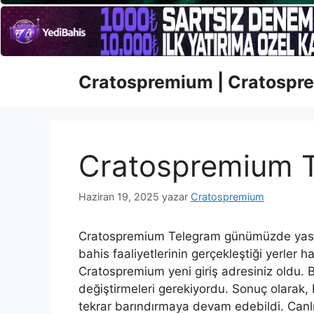
İçeriğe
Cratospremium | Cratospre
atla
Cratospremium 
Haziran 19, 2025
yazar
Cratospremium
Cratospremium Telegram günümüzde yasakl
bahis faaliyetlerinin gerçekleştiği yerler h
Cratospremium yeni giriş adresiniz oldu. B
değiştirmeleri gerekiyordu. Sonuç olarak, 
tekrar barındırmaya devam edebildi. Canlı b