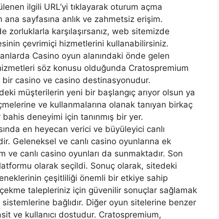
enen ilgili URL’yi tıklayarak oturum açma
nin ana sayfasına anlık ve zahmetsiz erişim.
 zorluklarla karşılaşırsanız, web sitemizde
sinin çevrimiçi hizmetlerini kullanabilirsiniz.
nlarda Casino oyun alanındaki önde gelen
ri hizmetleri söz konusu olduğunda Cratospremium
n bir casino ve casino destinasyonudur.
ki müşterilerin yeni bir başlangıç arıyor olsun ya
eçmelerine ve kullanmalarına olanak tanıyan birkaç
r bahis deneyimi için tanınmış bir yer.
ında en heyecan verici ve büyüleyici canlı
rdir. Geleneksel ve canlı casino oyunlarına ek
m ve canlı casino oyunları da sunmaktadır. Son
tformu olarak seçildi. Sonuç olarak, sitedeki
eklerinin çeşitliliği önemli bir etkiye sahip
çekme talepleriniz için güvenilir sonuçlar sağlamak
ım sistemlerine bağlıdır. Diğer oyun sitelerine benzer
asit ve kullanıcı dostudur. Cratospremium,