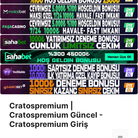
İçeriğe
Cratospremium |
atla
Cratospremium Güncel -
Cratospremium Giriş
Menü