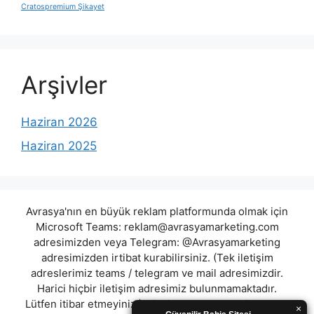
Cratospremium Şikayet
Arşivler
Haziran 2026
Haziran 2025
Avrasya'nın en büyük reklam platformunda olmak için
Microsoft Teams:
reklam@avrasyamarketing.com
adresimizden veya Telegram: @Avrasyamarketing
adresimizden irtibat kurabilirsiniz. (Tek iletişim
adreslerimiz teams / telegram ve mail adresimizdir.
Harici hiçbir iletişim adresimiz bulunmamaktadır.
Lütfen itibar etmeyiniz.) Türkiye yasalarına göre 7258