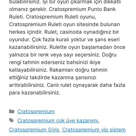
bulabilirsiniz. İyi bir oyun çıkarmak için dikkatli
olmanız gerekir. Cratospremium Punto Bank
Ruleti. Cratospremium Ruleti oyunu,
Cratospremium Ruleti oyun sitesinde bulunan
herkes içindir. Rulet, casinoda oynadığınız bir
oyundur. Çok fazla kuralı yoktur ve şans eseri
kazanabilirsiniz. Rulette oyun başlamadan önce
yalnızca bir renk veya sayı seçersiniz. Doğru
rengi tahmin ederseniz bahsinizi ikiye
katlayabilirsiniz. Rakamları doğru tahmin
ettiğiniz takdirde kazanma şansınızı
arttırabilirsiniz. Canlı rulet oynayarak daha fazla
para kazanabilirsiniz.
Kategoriler
Cratospremium
Etiketler
Cratospremium çok üye kazanımı
,
Cratospremium Giriş
,
Cratospremium vip sistem