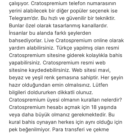
çalışıyor. Cratospremium telefon numarasının
yerini alabilecek bir diğer popüler seçenek ise
Telegram’dır. Bu hızlı ve güvenilir bir tekniktir.
Bunlar özel olarak tasarlanmış kanallardır.
İnsanlar bu alanda farklı şeylerden
bahsediyorlar. Live Cratospremium online olarak
yardım alabilirsiniz. Türkçe yapılmış olan resmi
Cratospremium sitesine giderek kolaylıkla bahis
yapabilirsiniz. Cratospremium resmi web
sitesine kaydedebilirsiniz. Web sitesi mavi,
beyaz ve yeşil renk şemasına sahiptir. Her şeyin
hazır olduğundan emin olmalısınız. Lütfen
bilgileri doldururken dikkatli olunuz.
Cratospremium üyesi olmanın kuralları nelerdir?
Cratospremium hesabı açmak için 18 yaşında
veya daha büyük olmanız gerekmektedir. Bu
kural bahis oynayan herkes için aynı olduğu için
pek beğenilmiyor. Para transferi ve çekme