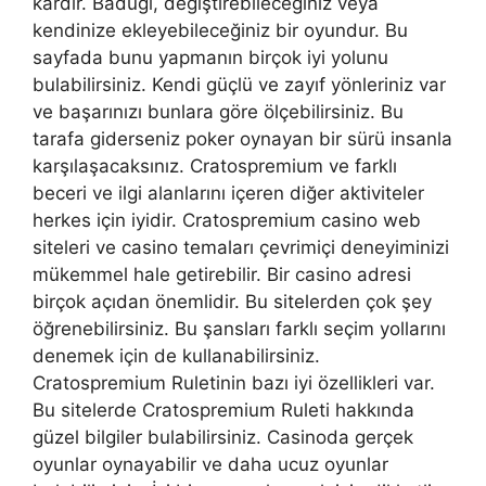
kârdır. Badugi, değiştirebileceğiniz veya
kendinize ekleyebileceğiniz bir oyundur. Bu
sayfada bunu yapmanın birçok iyi yolunu
bulabilirsiniz. Kendi güçlü ve zayıf yönleriniz var
ve başarınızı bunlara göre ölçebilirsiniz. Bu
tarafa giderseniz poker oynayan bir sürü insanla
karşılaşacaksınız. Cratospremium ve farklı
beceri ve ilgi alanlarını içeren diğer aktiviteler
herkes için iyidir. Cratospremium casino web
siteleri ve casino temaları çevrimiçi deneyiminizi
mükemmel hale getirebilir. Bir casino adresi
birçok açıdan önemlidir. Bu sitelerden çok şey
öğrenebilirsiniz. Bu şansları farklı seçim yollarını
denemek için de kullanabilirsiniz.
Cratospremium Ruletinin bazı iyi özellikleri var.
Bu sitelerde Cratospremium Ruleti hakkında
güzel bilgiler bulabilirsiniz. Casinoda gerçek
oyunlar oynayabilir ve daha ucuz oyunlar