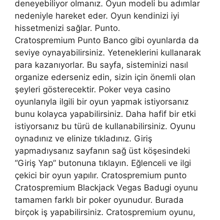
deneyebiliyor olmanız. Oyun modeli bu adımlar
nedeniyle hareket eder. Oyun kendinizi iyi
hissetmenizi sağlar. Punto.
Cratospremium Punto Banco gibi oyunlarda da
seviye oynayabilirsiniz. Yeteneklerini kullanarak
para kazanıyorlar. Bu sayfa, sisteminizi nasıl
organize ederseniz edin, sizin için önemli olan
şeyleri gösterecektir. Poker veya casino
oyunlarıyla ilgili bir oyun yapmak istiyorsanız
bunu kolayca yapabilirsiniz. Daha hafif bir etki
istiyorsanız bu türü de kullanabilirsiniz. Oyunu
oynadınız ve elinize tıkladınız. Giriş
yapmadıysanız sayfanın sağ üst köşesindeki
“Giriş Yap” butonuna tıklayın. Eğlenceli ve ilgi
çekici bir oyun yapılır. Cratospremium punto
Cratospremium Blackjack Vegas Badugi oyunu
tamamen farklı bir poker oyunudur. Burada
birçok iş yapabilirsiniz. Cratospremium oyunu,