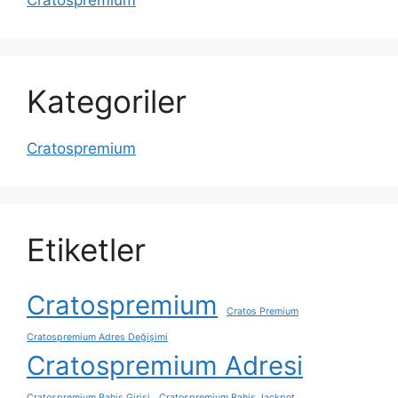
Kategoriler
Cratospremium
Etiketler
Cratospremium
Cratos Premium
Cratospremium Adres Değişimi
Cratospremium Adresi
Cratospremium Bahis Girişi
Cratospremium Bahis Jackpot