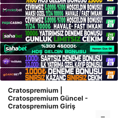
İçeriğe
Cratospremium |
atla
Cratospremium Güncel -
Cratospremium Giriş
Menü