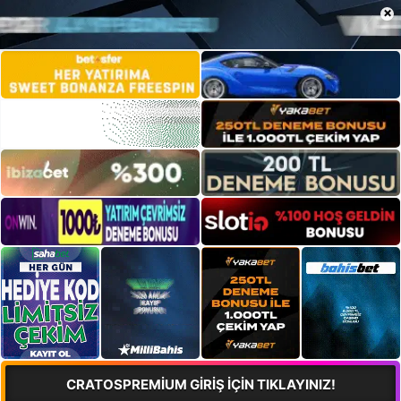
×
CRATOSPREMİUM GİRİŞ İÇİN TIKLAYINIZ!