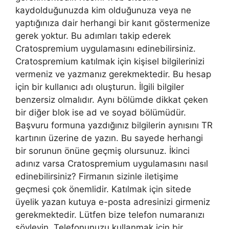
kaydolduğunuzda kim olduğunuza veya ne
yaptığınıza dair herhangi bir kanıt göstermenize
gerek yoktur. Bu adımları takip ederek
Cratospremium uygulamasını edinebilirsiniz.
Cratospremium katılmak için kişisel bilgilerinizi
vermeniz ve yazmanız gerekmektedir. Bu hesap
için bir kullanıcı adı oluşturun. İlgili bilgiler
benzersiz olmalıdır. Aynı bölümde dikkat çeken
bir diğer blok ise ad ve soyad bölümüdür.
Başvuru formuna yazdığınız bilgilerin aynısını TR
kartının üzerine de yazın. Bu sayede herhangi
bir sorunun önüne geçmiş olursunuz. İkinci
adınız varsa Cratospremium uygulamasını nasıl
edinebilirsiniz? Firmanın sizinle iletişime
geçmesi çok önemlidir. Katılmak için sitede
üyelik yazan kutuya e-posta adresinizi girmeniz
gerekmektedir. Lütfen bize telefon numaranızı
söyleyin. Telefonunuzu kullanmak için bir