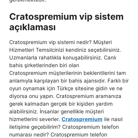
Cratospremium vip sistem
açıklaması
Cratospremium vip sistemi nedir? Müşteri
Hizmetleri Temsilcinizi kendiniz seçebilirsiniz.
Uzmanlarla rahatlıkla konuşabilirsiniz. Canlı
bahis şirketlerinden biri olan
Cratospremium müşterilerinin beklentilerini tam
anlamıyla karşılayan bir bahis ajansıdır. Farklı bir
oyun oynamak için Türkçe sitesine gidin ve ne
diyorsa onu yapın. Cratospremium aramanıza
gerek kalmadan gerçek bir kişiden yardım
alabilirsiniz. İnsanlar genellikle müşteri
hizmetlerini severler.
Cratospremium
ile nasıl
iletişime geçebilirim? Cratospremium telefon
numarası nedir? Cratospremium telefon