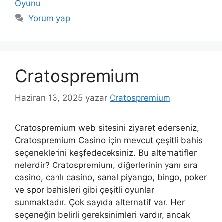
Oyunu
Yorum yap
Cratospremium
Haziran 13, 2025
yazar
Cratospremium
Cratospremium web sitesini ziyaret ederseniz,
Cratospremium Casino için mevcut çeşitli bahis
seçeneklerini keşfedeceksiniz. Bu alternatifler
nelerdir? Cratospremium, diğerlerinin yanı sıra
casino, canlı casino, sanal piyango, bingo, poker
ve spor bahisleri gibi çeşitli oyunlar
sunmaktadır. Çok sayıda alternatif var. Her
seçeneğin belirli gereksinimleri vardır, ancak