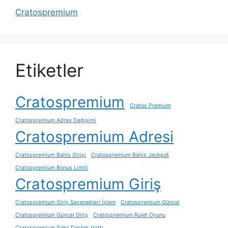
Cratospremium
Etiketler
Cratospremium
Cratos Premium
Cratospremium Adres Değişimi
Cratospremium Adresi
Cratospremium Bahis Girişi
Cratospremium Bahis Jackpot
Cratospremium Bonus Limiti
Cratospremium Giriş
Cratospremium Giriş Seçenekleri İşlem
Cratospremium Güncel
Cratospremium Güncel Giriş
Cratospremium Rulet Oyunu
Cratospremium Saha Destek Hattı