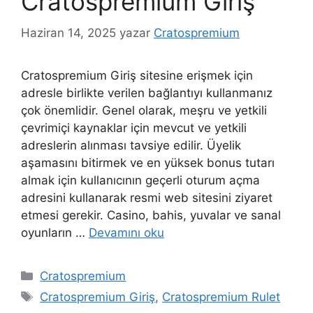
Cratospremium Giriş
Haziran 14, 2025
yazar
Cratospremium
Cratospremium Giriş sitesine erişmek için
adresle birlikte verilen bağlantıyı kullanmanız
çok önemlidir. Genel olarak, meşru ve yetkili
çevrimiçi kaynaklar için mevcut ve yetkili
adreslerin alınması tavsiye edilir. Üyelik
aşamasını bitirmek ve en yüksek bonus tutarı
almak için kullanıcının geçerli oturum açma
adresini kullanarak resmi web sitesini ziyaret
etmesi gerekir. Casino, bahis, yuvalar ve sanal
oyunların …
Devamını oku
Kategoriler
Cratospremium
Etiketler
Cratospremium Giriş
,
Cratospremium Rulet