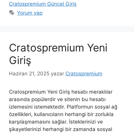
Cratospremium Güncel Giriş
Yorum yap
Cratospremium Yeni
Giriş
Haziran 21, 2025
yazar
Cratospremium
Cratospremium Yeni Giriş hesabı meraklılar
arasında popülerdir ve sitenin bu hesabı
izlemesini istemektedir. Platformun sosyal ağ
özellikleri, kullanıcıların herhangi bir zorlukla
karşılaşmamasını sağlar. İsteklerinizi ve
şikayetlerinizi herhangi bir zamanda sosyal