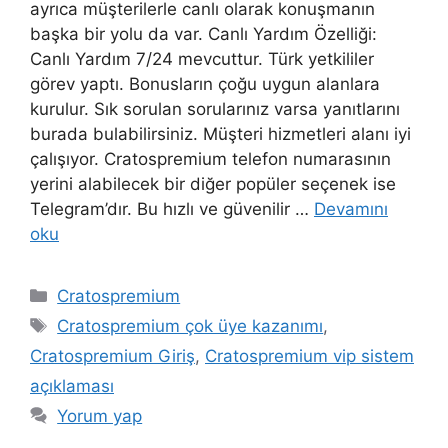
ayrıca müşterilerle canlı olarak konuşmanın
başka bir yolu da var. Canlı Yardım Özelliği:
Canlı Yardım 7/24 mevcuttur. Türk yetkililer
görev yaptı. Bonusların çoğu uygun alanlara
kurulur. Sık sorulan sorularınız varsa yanıtlarını
burada bulabilirsiniz. Müşteri hizmetleri alanı iyi
çalışıyor. Cratospremium telefon numarasının
yerini alabilecek bir diğer popüler seçenek ise
Telegram’dır. Bu hızlı ve güvenilir …
Devamını
oku
Kategoriler
Cratospremium
Etiketler
Cratospremium çok üye kazanımı
,
Cratospremium Giriş
,
Cratospremium vip sistem
açıklaması
Yorum yap