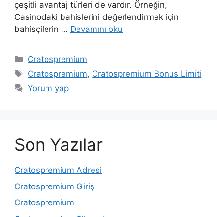
çeşitli avantaj türleri de vardır. Örneğin,
Casinodaki bahislerini değerlendirmek için
bahisçilerin …
Devamını oku
Kategoriler
Cratospremium
Etiketler
Cratospremium
,
Cratospremium Bonus Limiti
Yorum yap
Son Yazılar
Cratospremium Adresi
Cratospremium Giriş
Cratospremium