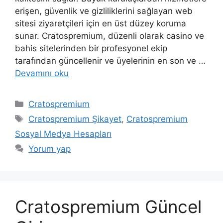
erişen, güvenlik ve gizliliklerini sağlayan web
sitesi ziyaretçileri için en üst düzey koruma
sunar. Cratospremium, düzenli olarak casino ve
bahis sitelerinden bir profesyonel ekip
tarafından güncellenir ve üyelerinin en son ve …
Devamını oku
Kategoriler
Cratospremium
Etiketler
Cratospremium Şikayet
,
Cratospremium
Sosyal Medya Hesapları
Yorum yap
Cratospremium Güncel