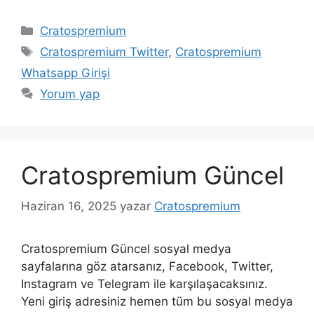
Kategoriler
Cratospremium
Etiketler
Cratospremium Twitter
,
Cratospremium
Whatsapp Girişi
Yorum yap
Cratospremium Güncel
Haziran 16, 2025
yazar
Cratospremium
Cratospremium Güncel sosyal medya
sayfalarına göz atarsanız, Facebook, Twitter,
Instagram ve Telegram ile karşılaşacaksınız.
Yeni giriş adresiniz hemen tüm bu sosyal medya