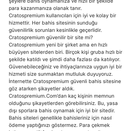
şeylere bahis oynamanıza ve hızlı bir şekilde
para kazanmanıza olanak tanır.
Cratospremium kullanıcıları için iyi ve kolay bir
hizmettir. Her bahis sitesinin sunduğu
güvenilirlik sorunları kesinlikle geçerlidir.
Cratospremium güvenilir bir site mi?
Cratospremium yeni bir şirket ama en hızlı
büyüyen sitelerden biri. Birçok kişi gruba hızlı bir
şekilde katıldı ve şimdi daha fazlası da katılıyor.
Güvenebileceğiniz ve ihtiyaçlarınıza uygun iyi bir
hizmeti size sunmaktan mutluluk duyuyoruz.
İnternette Cratospremium güvenli bahis sitesine
göz atarken şikayetler aldık.
Cratospremium.Com’dan kaç kişinin memnun
olduğunu şikayetlerden görebilirsiniz. Bu, yasa
dışı sporlara bahis oynamak için iyi bir sitedir.
Bahis siteleri genellikle bahisleriniz için nasıl
ödeme yaptığınızı göstermez. Para çekmek