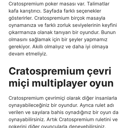
Cratospremium poker masası var. Talimatlar
kafa karıştırıcı. Sayfada farklı seçenekler
gösterirler. Cratospremium birçok masayla
oynamanıza ve farklı zorluk seviyelerinin keyfini
çıkarmanıza olanak tanıyan bir oyundur. Bunun
olmasını sağlamak için bir şeyler yapmamız
gerekiyor. Akıllı olmalıyız ve daha iyi olmaya
devam etmeliyiz.
Cratospremium çevri
miçi multiplayer oyun
Cratospremium çevrimiçi olarak diğer insanlarla
oynayabileceğiniz bir oyundur. Ayrıca rulet adı
verilen ve sayılara bahis oynadığınız bir oyun da
oynayabilirsiniz. Artık Cratospremium ruletini ve
pokerini diğer oyuncularla deneyebilirsiniz.