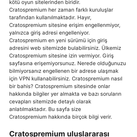
kötü oyun sitelerinden biridir.
Cratospremium her zaman farklı kuruluşlar
tarafından kullanılmaktadır. Hayır,
Cratospremium sitesine erişim engellenmiyor,
yalnızca giriş adresi engelleniyor.
Cratospremium en yeni sürümü için giriş
adresini web sitemizde bulabilirsiniz. Ülkemiz
Cratospremium sitesine izin vermiyor. Giriş
sayfasına erişemiyorsunuz. Nerede olduğunuzu
bilmiyorsanız engellenen bir adrese ulaşmak
için VPN kullanabilirsiniz. Cratospremium nasıl
bir bahis? Cratospremium sitesinde onlar
hakkında bilgiler yer almakta ve bazı soruların
cevapları sitemizde detaylı olarak
anlatılmaktadır. Bu sayfa size
Cratospremium hakkında birçok bilgi verir.
Cratospremium uluslararası