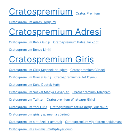
Cratospremium
Cratos Premium
Cratospremium Adres Değişimi
Cratospremium Adresi
Cratospremium Bahis Girişi
Cratospremium Bahis Jackpot
Cratospremium Bonus Limiti
Cratospremium Giriş
Cratospremium Giriş Seçenekleri İşlem
Cratospremium Güncel
Cratospremium Güncel Giriş
Cratospremium Rulet Oyunu
Cratospremium Saha Destek Hattı
Cratospremium Sosyal Medya Hesapları
Cratospremium Telegram
Cratospremium Twitter
Cratospremium Whatsapp Girişi
Cratospremium Yeni Giriş
Cratospremium fatura değişiklik takibi
Cratospremium giriş yapamama çözümü
Cratospremium slot özellik avantajı
Cratospremium vip sistem açıklaması
Cratospremium çevrimiçi multiplayer oyun