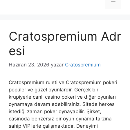
Cratospremium Adr
esi
Haziran 23, 2026
yazar
Cratospremium
Cratospremium ruleti ve Cratospremium pokeri
popüler ve güzel oyunlardır. Gerçek bir
krupiyerle canlı casino pokeri ve diğer oyunları
oynamaya devam edebilirsiniz. Sitede herkes
istediği zaman poker oynayabilir. Şirket,
casinoda benzersiz bir oyun oynama tarzına
sahip VIP’lerle çalışmaktadır. Deneyimi