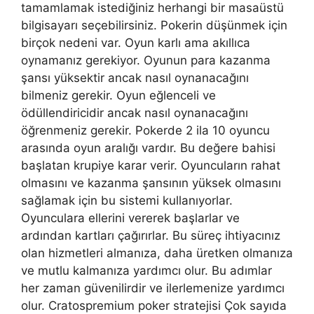
tamamlamak istediğiniz herhangi bir masaüstü
bilgisayarı seçebilirsiniz. Pokerin düşünmek için
birçok nedeni var. Oyun karlı ama akıllıca
oynamanız gerekiyor. Oyunun para kazanma
şansı yüksektir ancak nasıl oynanacağını
bilmeniz gerekir. Oyun eğlenceli ve
ödüllendiricidir ancak nasıl oynanacağını
öğrenmeniz gerekir. Pokerde 2 ila 10 oyuncu
arasında oyun aralığı vardır. Bu değere bahisi
başlatan krupiye karar verir. Oyuncuların rahat
olmasını ve kazanma şansının yüksek olmasını
sağlamak için bu sistemi kullanıyorlar.
Oyunculara ellerini vererek başlarlar ve
ardından kartları çağırırlar. Bu süreç ihtiyacınız
olan hizmetleri almanıza, daha üretken olmanıza
ve mutlu kalmanıza yardımcı olur. Bu adımlar
her zaman güvenilirdir ve ilerlemenize yardımcı
olur. Cratospremium poker stratejisi Çok sayıda