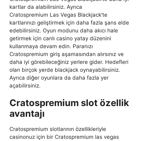
kartlar da alabilirsiniz. Ayrıca
Cratospremium Las Vegas Blackjack’te
kartlarınızı geliştirmek için daha fazla şans elde
edebilirsiniz. Oyun modunu daha akıcı hale
getirmek için canlı casino yatay düzenini
kullanmaya devam edin. Paranızı
Cratospremium giriş aşamasından alırsınız ve
daha iyi görebileceğiniz yerlere gider. Hedefleri
olan birçok yerde blackjack oynayabilirsiniz.
Ayrıca diğer oyunlara da daha fazla yer
açabilirsiniz.
Cratospremium slot özellik
avantajı
Cratospremium slotlarının özellikleriyle
casinonuz için bir Cratospremium las vegas