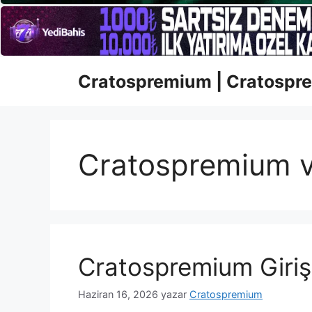
İçeriğe
Cratospremium | Cratospre
atla
Cratospremium v
Cratospremium Giriş
Haziran 16, 2026
yazar
Cratospremium