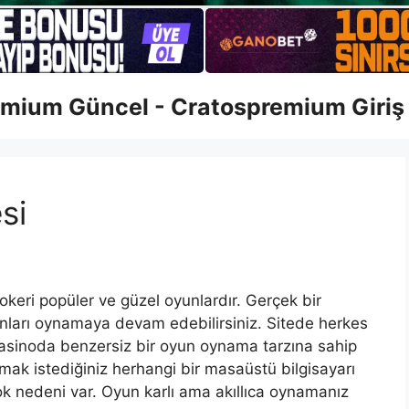
mium Güncel - Cratospremium Giriş
si
eri popüler ve güzel oyunlardır. Gerçek bir
yunları oynamaya devam edebilirsiniz. Sitede herkes
 casinoda benzersiz bir oyun oynama tarzına sahip
mak istediğiniz herhangi bir masaüstü bilgisayarı
ok nedeni var. Oyun karlı ama akıllıca oynamanız