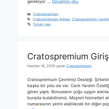
gerekiyor. …
Devamını oku
Kategoriler
Cratospremium
Etiketler
Cratospremium Adresi
,
Cratospremium çevrimi
Yorum yap
Cratospremium Giriş
Haziran 16, 2026
yazar
Cratospremium
Cratospremium Çevrimiçi Desteği. Şirketin
başka bir yolu da var. Canlı Yardım Özelliğ
görev yaptı. Bonusların çoğu uygun alanlara
burada bulabilirsiniz. Müşteri hizmetleri a
numarasının yerini alabilecek bir diğer pop